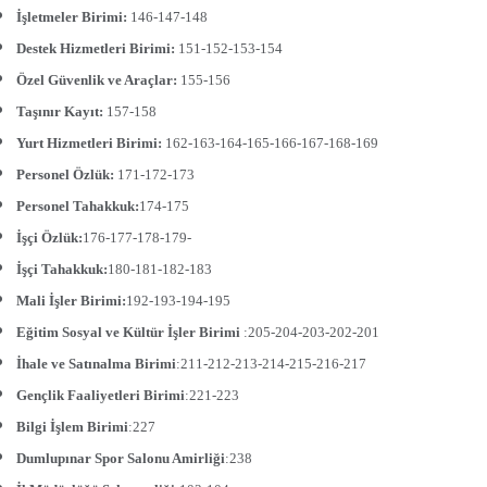
İşletmeler Birimi:
146-147-148
Destek Hizmetleri Birimi:
151-152-153-154
Özel Güvenlik ve Araçlar:
155-156
Taşınır Kayıt:
157-158
Yurt Hizmetleri Birimi:
162-163-164-165-166-167-168-169
Personel Özlük:
171-172-173
Personel Tahakkuk:
174-175
İşçi Özlük:
176-177-178-179-
İşçi Tahakkuk:
180-181-182-183
Mali İşler Birimi:
192-193-194-195
Eğitim Sosyal ve Kültür İşler Birimi
:205-204-203-202-201
İhale ve Satınalma Birimi
:211-212-213-214-215-216-217
Gençlik Faaliyetleri Birimi
:221-223
Bilgi İşlem Birimi
:227
Dumlupınar Spor Salonu Amirliği
:238