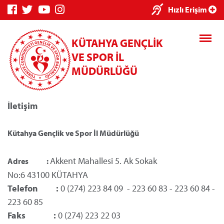
Hızlı Erişim
KÜTAHYA GENÇLİK
VE SPOR İL
MÜDÜRLÜĞÜ
İletişim
Genç Bilgi Sistemi
Spor Bilgi Sistemi
Kredi
Kütahya Gençlik ve Spor İl Müdürlüğü
Akkent Mahallesi 5. Ak Sokak
Adres :
No:6 43100
KÜTAHYA
Kredi/Yurt E-
Telefon :
0 (274) 223 84 09 - 223 60 83 - 223 60 84 -
Ödeme
223 60 85
Faks :
0 (274) 223 22 03