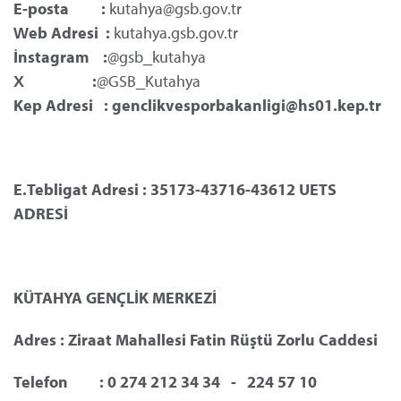
E-posta :
kutahya@gsb.gov.tr
Web Adresi :
kutahya.gsb.gov.tr
İnstagram :
@gsb_kutahya
X :
@GSB_Kutahya
Kep Adresi : genclikvesporbakanligi@hs01.kep.tr
E.Tebligat Adresi : 35173-43716-43612 UETS
ADRESİ
KÜTAHYA GENÇLİK MERKEZİ
Adres : Ziraat Mahallesi Fatin Rüştü Zorlu Caddesi
Telefon
	: 0 274 212 34 34   -   224 57 10