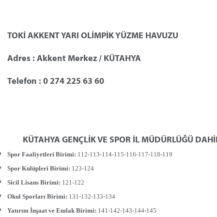
TOKİ AKKENT YARI OLİMPİK YÜZME HAVUZU
Adres : Akkent Merkez / KÜTAHYA
Telefon : 0 274 225 63 60
	KÜTAHYA GENÇLİK VE SPOR İL MÜDÜRLÜĞÜ DAH
Spor Faaliyetleri Birimi:
112-113-114-115-116-117-118-119
Spor Kulüpleri Birimi:
123-124
Sicil Lisans Birimi:
121-122
Okul Sporları Birimi:
131-132-133-134
Yatırım İnşaat ve Emlak Birimi:
141-142-143-144-145