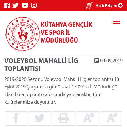
×
Hızlı Erişim
KÜTAHYA GENÇLİK
VE SPOR İL
MÜDÜRLÜĞÜ
VOLEYBOL MAHALLİ LİG
04.09.2019
Genç Bilgi
Spor Bilgi
Kredi/Yurt
TOPLANTISI
Sistemi
Sistemi
İşlemleri
2019-2020 Sezonu Voleybol Mahalli Ligler toplantısı 18
Eylül 2019 Çarşamba günü saat 17:00'da İl Müdürlüğü
idari bina toplantı salonunda yapılacaktır, tüm
kulüplerimize duyurulur.
Kredi/Yurt E-
Ödeme