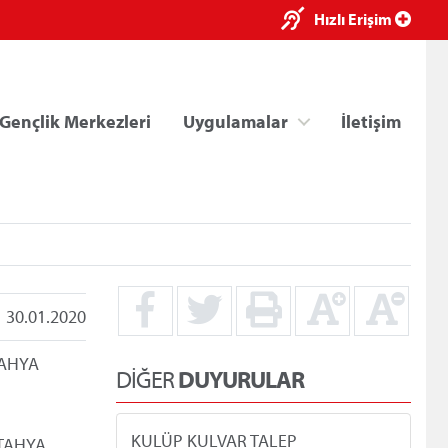
×
Hızlı Erişim
Gençlik Merkezleri
Uygulamalar
İletişim
30.01.2020
ri
Kredi/Yurt E-Ödeme
TAHYA
DİĞER
DUYURULAR
KULÜP KULVAR TALEP
ÜTAHYA