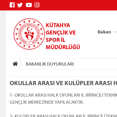
KÜTAHYA
GENÇLİK VE
Bakan
SPOR İL
MÜDÜRLÜĞÜ
BAKANLIK DUYURULARI
OKULLAR ARASI VE KULÜPLER ARASI 
Genç Bilgi Sistemi
1- OKULLAR ARASI HALK OYUNLARI İL BİRİNCİLİ TEKN
GENÇLİK MERKEZİNDE YAPILACAKTIR.
2- KULÜPLER ARASI HALK OYUNLARI İL BİRİNCİLİ TEKN