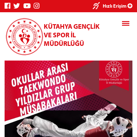
×
Hızlı Erişim
KÜTAHYA GENÇLİK
VE SPOR İL
MÜDÜRLÜĞÜ
Genç Bilgi
Spor Bilgi
Kredi/Yurt
Sistemi
Sistemi
İşlemleri
Kredi/Yurt E-
Ödeme