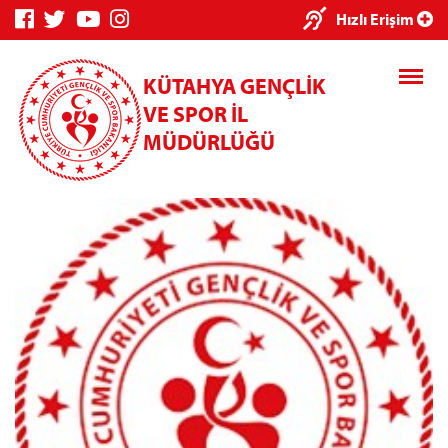
×
Hızlı Erişim
KÜTAHYA GENÇLİK
VE SPOR İL
MÜDÜRLÜĞÜ
Genç Bilgi
Spor Bilgi
Kredi/Yurt
Sistemi
Sistemi
İşlemleri
Kredi/Yurt E-
Ödeme