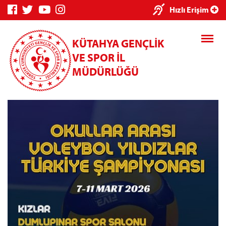
×
Hızlı Erişim
KÜTAHYA GENÇLİK
VE SPOR İL
MÜDÜRLÜĞÜ
Genç Bilgi
Spor Bilgi
Kredi/Yurt
Sistemi
Sistemi
İşlemleri
Kredi/Yurt E-
Ödeme