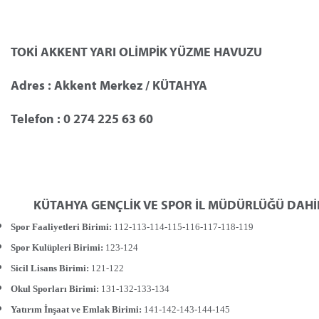
TOKİ AKKENT YARI OLİMPİK YÜZME HAVUZU
Adres : Akkent Merkez / KÜTAHYA
Telefon : 0 274 225 63 60
	KÜTAHYA GENÇLİK VE SPOR İL MÜDÜRLÜĞÜ DAH
Spor Faaliyetleri Birimi:
112-113-114-115-116-117-118-119
Spor Kulüpleri Birimi:
123-124
Sicil Lisans Birimi:
121-122
Okul Sporları Birimi:
131-132-133-134
Yatırım İnşaat ve Emlak Birimi:
141-142-143-144-145