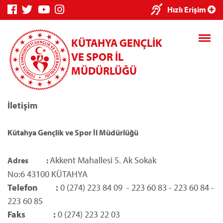
Hızlı Erişim
KÜTAHYA GENÇLİK
VE SPOR İL
MÜDÜRLÜĞÜ
İletişim
Genç Bilgi Sistemi
Spor Bilgi Sistemi
Kredi
Kütahya Gençlik ve Spor İl Müdürlüğü
Akkent Mahallesi 5. Ak Sokak
Adres :
No:6 43100
KÜTAHYA
Kredi/Yurt E-
Telefon :
0 (274) 223 84 09 - 223 60 83 - 223 60 84 -
Ödeme
223 60 85
Faks :
0 (274) 223 22 03