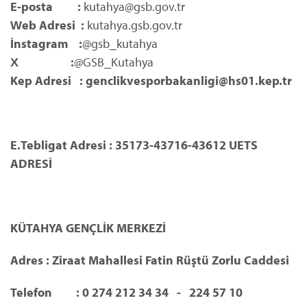
E-posta :
kutahya@gsb.gov.tr
Web Adresi :
kutahya.gsb.gov.tr
İnstagram :
@gsb_kutahya
X :
@GSB_Kutahya
Kep Adresi : genclikvesporbakanligi@hs01.kep.tr
E.Tebligat Adresi : 35173-43716-43612 UETS
ADRESİ
KÜTAHYA GENÇLİK MERKEZİ
Adres : Ziraat Mahallesi Fatin Rüştü Zorlu Caddesi
Telefon
	: 0 274 212 34 34   -   224 57 10