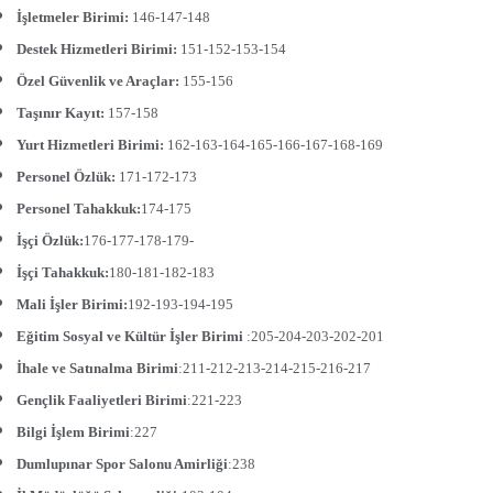
İşletmeler Birimi:
146-147-148
Destek Hizmetleri Birimi:
151-152-153-154
Özel Güvenlik ve Araçlar:
155-156
Taşınır Kayıt:
157-158
Yurt Hizmetleri Birimi:
162-163-164-165-166-167-168-169
Personel Özlük:
171-172-173
Personel Tahakkuk:
174-175
İşçi Özlük:
176-177-178-179-
İşçi Tahakkuk:
180-181-182-183
Mali İşler Birimi:
192-193-194-195
Eğitim Sosyal ve Kültür İşler Birimi
:205-204-203-202-201
İhale ve Satınalma Birimi
:211-212-213-214-215-216-217
Gençlik Faaliyetleri Birimi
:221-223
Bilgi İşlem Birimi
:227
Dumlupınar Spor Salonu Amirliği
:238