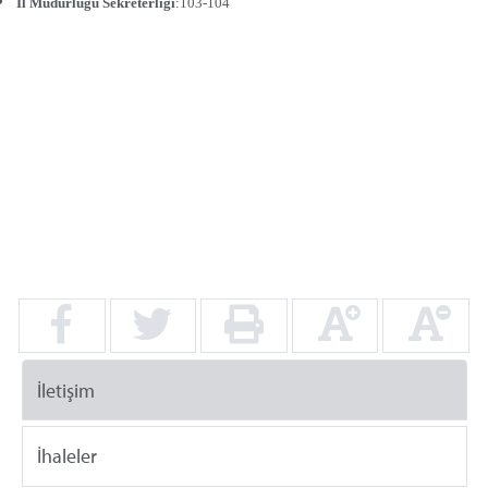
İl Müdürlüğü Sekreterliği
:103-104
İletişim
İhaleler