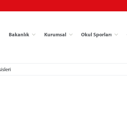
Bakanlık
Kurumsal
Okul Sporları
isleri
Spor Bilgi Sistemi
Kredi/Yurt İşlemle