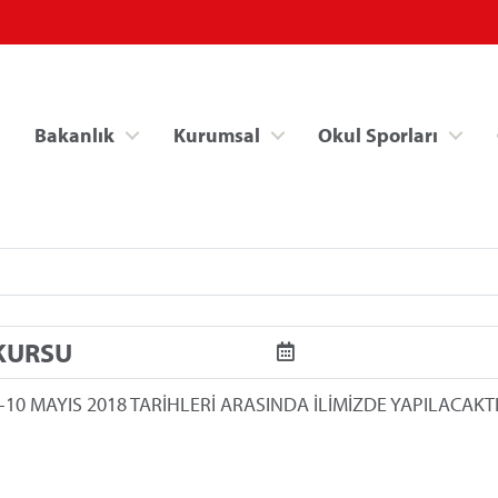
Bakanlık
Kurumsal
Okul Sporları
KURSU
Spor Bilgi Sistemi
Kredi/Yurt İşlemle
0 MAYIS 2018 TARİHLERİ ARASINDA İLİMİZDE YAPILACAKT