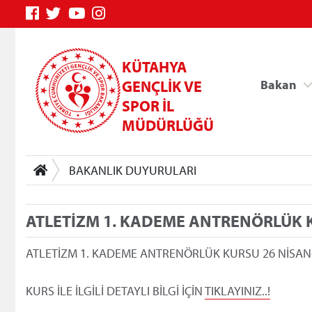
KÜTAHYA
GENÇLİK VE
Bakan
SPOR İL
MÜDÜRLÜĞÜ
BAKANLIK DUYURULARI
ATLETİZM 1. KADEME ANTRENÖRLÜK 
Genç Bilgi Sistemi
ATLETİZM 1. KADEME ANTRENÖRLÜK KURSU 26 NİSAN-1
KURS İLE İLGİLİ DETAYLI BİLGİ İÇİN
TIKLAYINIZ..!