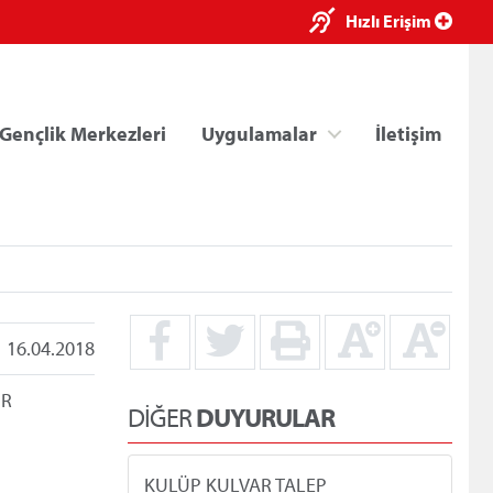
×
Hızlı Erişim
Gençlik Merkezleri
Uygulamalar
İletişim
16.04.2018
ri
Kredi/Yurt E-Ödeme
IR
DİĞER
DUYURULAR
KULÜP KULVAR TALEP