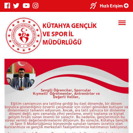
×
Hızlı Erişim
KÜTAHYA GENÇLİK
VE SPOR İL
MÜDÜRLÜĞÜ
Genç Bilgi
Spor Bilgi
Kredi/Yurt
Sistemi
Sistemi
İşlemleri
Kredi/Yurt E-
Ödeme